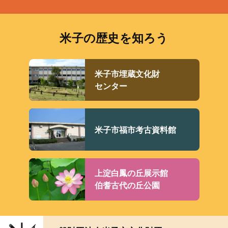
米子の歴史を知ろう
米子市埋蔵文化財
センター
米子市福市考古資料館
上淀白鳳の丘展示館
伯耆古代の丘公園