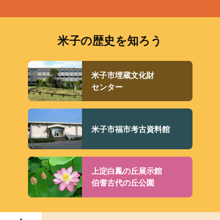
米子の歴史を知ろう
米子市埋蔵文化財
センター
米子市福市考古資料館
上淀白鳳の丘展示館
伯耆古代の丘公園