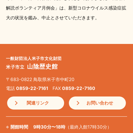
解読ボランティア月例会」は、新型コロナウイルス感染症拡
大の状況を鑑み、中止とさせていただきます。
一般財団法人米子市文化財団
山陰歴史館
米子市立
〒683-0822 鳥取県米子市中町20
電話
0859-22-7161
FAX
0859-22-7160
関連リンク
お問い合わせ
開館時間
9時30分〜18時
（最終入館17時30分）