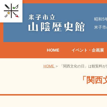
昭和5
米子市
HOME
イベント・企画展
HOME
＞
「関西文化の日」は観覧料が
「関西