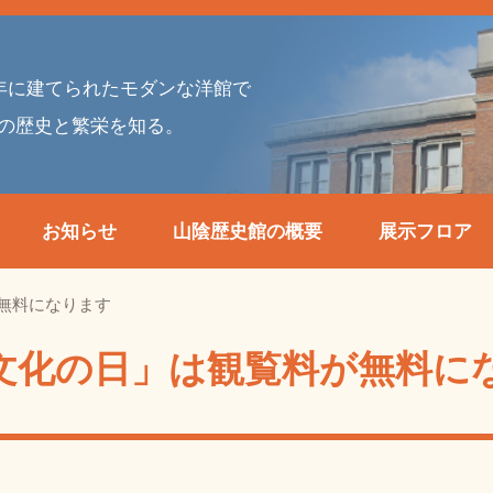
年に建てられた
モダンな洋館で
の歴史と繁栄を知る。
お知らせ
山陰歴史館の概要
展示フロア
無料になります
文化の日」は観覧料が無料に