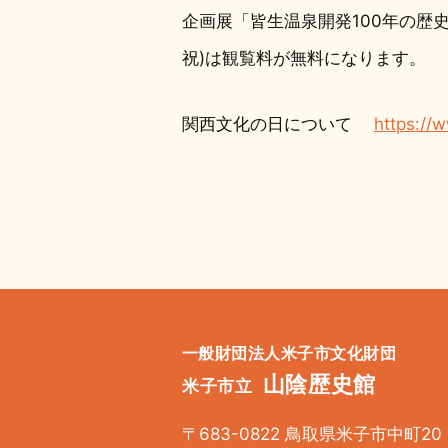
企画展「皆生温泉開発100年の歴史」
祝)は観覧料が無料になります。
関西文化の日について
https://
一般財団法人米子市文化財団
山陰歴史館
米子市立
〒683-0822 鳥取県米子市中町20