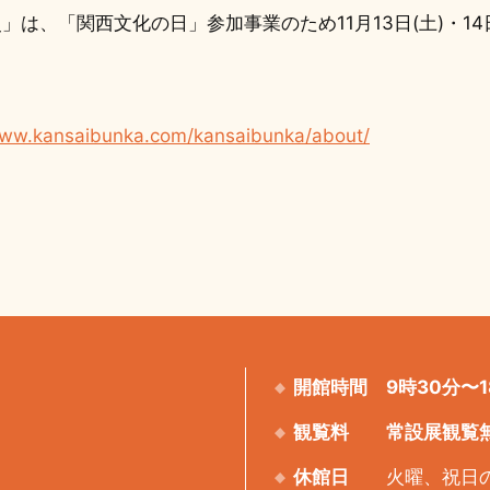
は、「関西文化の日」参加事業のため11月13日(土)・14日(
www.kansaibunka.com/kansaibunka/about/
開館時間
9時30分〜1
観覧料
常設展観覧
休館日
火曜、祝日の