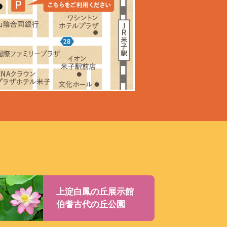
上淀白鳳の丘展示館
伯耆古代の丘公園