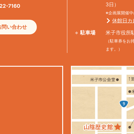
3日）
22-7160
※企画展開催
休館日カ
お問い合わせ
駐車場
米子市役所
（駐車券をお
ます。）