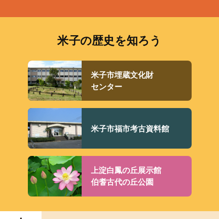
米子の歴史を知ろう
米子市埋蔵文化財
センター
米子市福市考古資料館
上淀白鳳の丘展示館
伯耆古代の丘公園