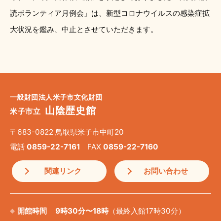
読ボランティア月例会」は、新型コロナウイルスの感染症拡
大状況を鑑み、中止とさせていただきます。
一般財団法人米子市文化財団
山陰歴史館
米子市立
〒683-0822 鳥取県米子市中町20
電話
0859-22-7161
FAX
0859-22-7160
関連リンク
お問い合わせ
開館時間
9時30分〜18時
（最終入館17時30分）