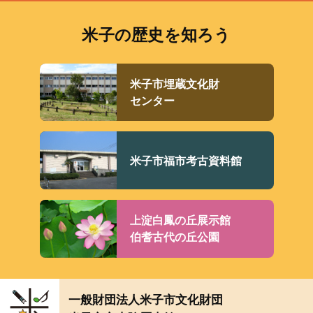
米子の歴史を知ろう
米子市埋蔵文化財
センター
米子市福市考古資料館
上淀白鳳の丘展示館
伯耆古代の丘公園
一般財団法人米子市文化財団