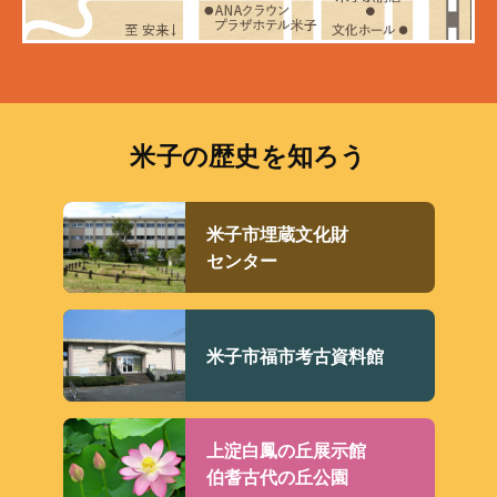
米子の歴史を知ろう
米子市埋蔵文化財
センター
米子市福市考古資料館
上淀白鳳の丘展示館
伯耆古代の丘公園