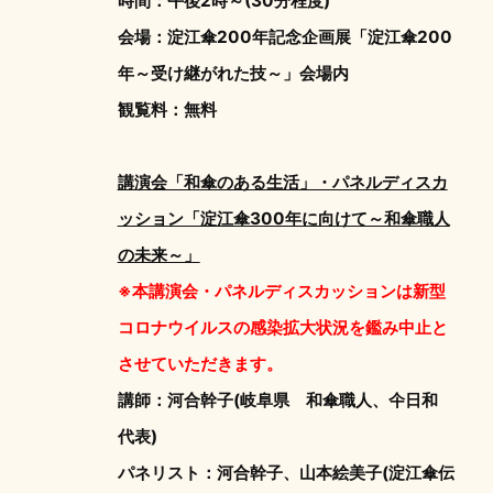
時間：午後2時～(30分程度)
会場：淀江傘200年記念企画展「淀江傘200
年～受け継がれた技～」会場内
観覧料：無料
講演会「和傘のある生活」・パネルディスカ
ッション「淀江傘300年に向けて～和傘職人
の未来～」
※本講演会・パネルディスカッションは新型
コロナウイルスの感染拡大状況を鑑み中止と
させていただきます。
講師：河合幹子(岐阜県 和傘職人、仐日和
代表)
パネリスト：河合幹子、山本絵美子(淀江傘伝