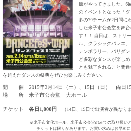
節がやってきました。
6
のイベントとなった「ダ
多の79チームが
2
日間に
した米子市公会堂を舞台
す！！ 当日は、ストリ
ル、クラシックバレエ、
テンポラリー、バリダン
ど多彩なダンスが楽しめ
とも魅了されること間違
を超えたダンスの祭典をぜひお楽しみください。
開 催 2015年2月14日（土）、15日（日） 両日15:
場 所 米子市公会堂 大ホール
チケット
各日1,000円
（14日、15日で出演者が異な
※米子市文化ホール、米子市公会堂のみでの取り扱いと
チケットは限りがあります。お買い求めはお早めに