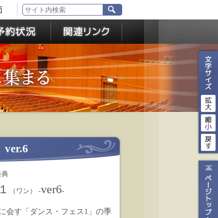
er.6
祭典
１
ver6
-
（ワン） -
に会す「ダンス・フェス
1
」の季