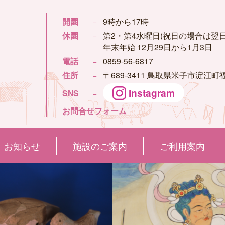
開園
−
9時から17時
休園
−
第2・第4水曜日(祝日の場合は翌日
年末年始 12月29日から1月3日
電話
−
0859-56-6817
住所
−
〒689-3411 鳥取県米子市淀江町福
Instagram
SNS
−
お問合せフォーム
お知らせ
施設のご案内
ご利用案内