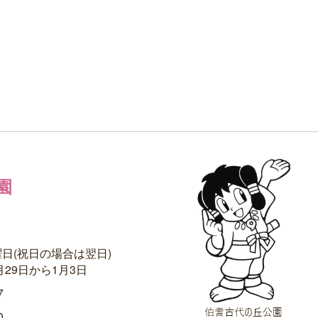
園
曜日(祝日の場合は翌日)
月29日から1月3日
7
0