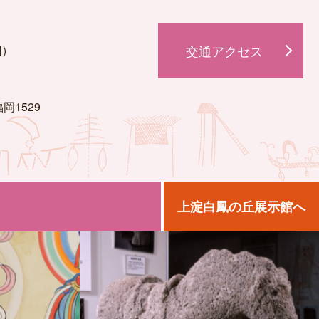
交通
アクセス
)
岡1529
上淀白鳳の丘
展示館へ