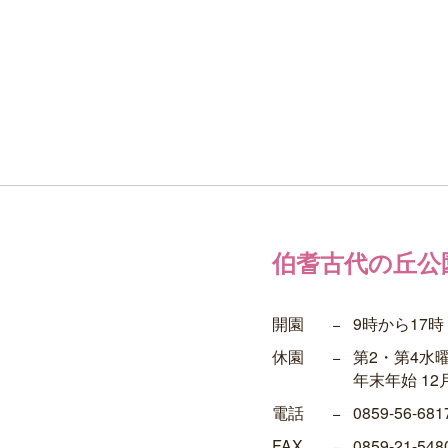
伯耆古代の丘公
開園
−
9時から17時
休園
−
第2・第4水
年末年始 12
電話
−
0859-56-681
FAX
−
0859-21-548