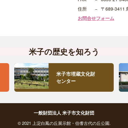
住所
−
〒689-34
お問合せフォーム
米子の歴史を知ろう
米子市埋蔵文化財
センター
一般財団法人 米子市文化財団
©︎ 2021 上淀白鳳の丘展示館・伯耆古代の丘公園.