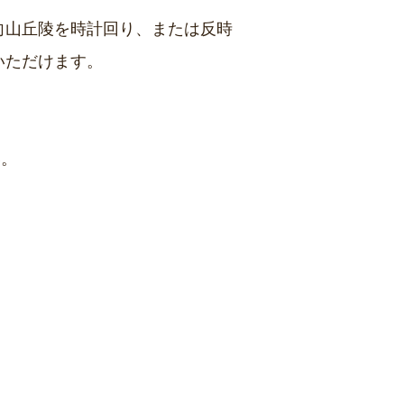
向山丘陵を時計回り、または反時
いただけます。
い。