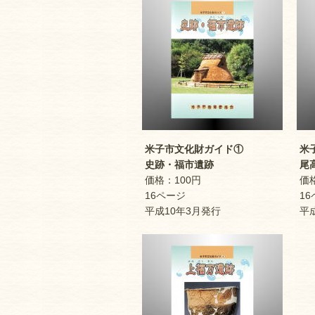
米子市文化財ガイド①
米子
史跡・福市遺跡
尾高
価格：100円
価格
16ページ
16
平成10年3月発行
平成