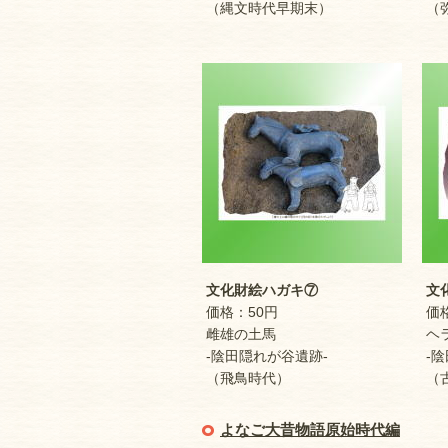
（縄文時代早期末）
（弥
文化財絵ハガキ⑦
文化
価格：50円
価格
雌雄の土馬
ヘラ
-陰田隠れが谷遺跡-
-陰
（飛鳥時代）
（古
よなご大昔物語原始時代編