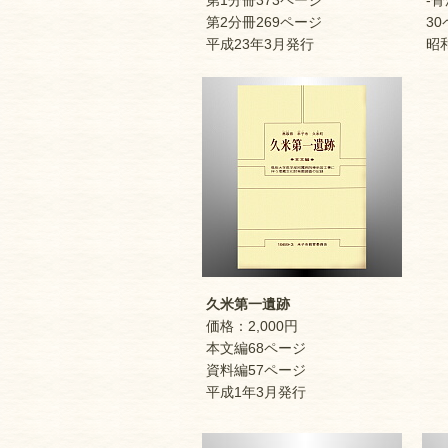
第1分冊373ページ
-骨
第2分冊269ページ
30
平成23年3月発行
昭和
久米第一遺跡
価格：2,000円
本文編68ページ
資料編57ページ
平成1年3月発行