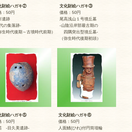
財絵ハガキ②
文化財絵ハガキ③
：50円
価格：50円
遺跡
尾高浅山１号墳丘墓
代の集落跡-
-山陰沿岸部最古期の
生時代後期～古墳時代前期）
四隅突出型墳丘墓-
（弥生時代後期初頭）
財絵ハガキ⑤
文化財絵ハガキ⑥
：50円
価格：50円
 -目久美遺跡-
人面鰭(ひれ)付円筒埴輪