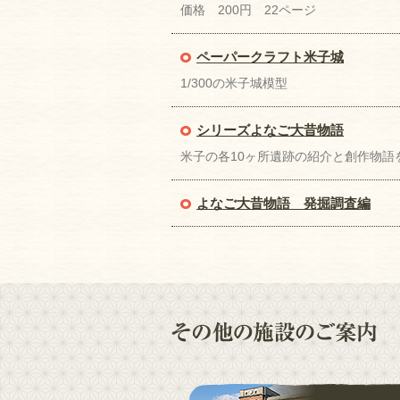
価格 200円 22ページ
ペーパークラフト米子城
1/300の米子城模型
シリーズよなご大昔物語
米子の各10ヶ所遺跡の紹介と創作物語
よなご大昔物語 発掘調査編