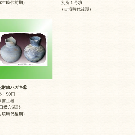
生時代前期）
-別所１号墳-
（古墳時代後期）
財絵ハガキ⑧
：50円
書土器
田横穴墓郡-
墳時代後期）