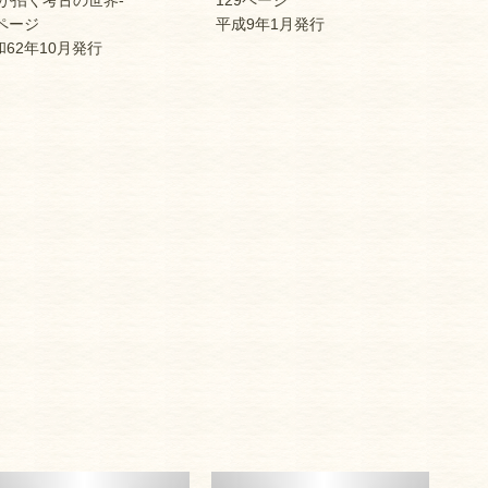
が招く考古の世界-
129ページ
ページ
平成9年1月発行
62年10月発行