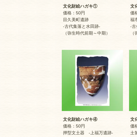
文化財絵ハガキ①
文化
価格：50円
価格
目久美町遺跡
福市
-古代集落と水田跡-
-古
（弥生時代前期～中期）
（弥
文化財絵ハガキ④
文化
価格：50円
価格
押型文土器 -上福万遺跡-
土笛