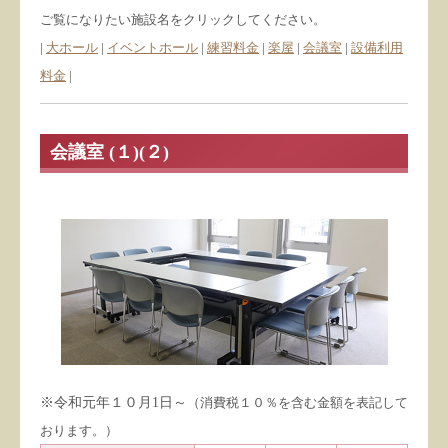
ご覧になりたい施設名をクリックしてください。
|
大ホール
|
イベントホール
|
練習料金
|
楽屋
|
会議室
|
設備利用
料金
|
会議室 (１)(２)
※令和元年１０月1日～
（消費税１０％を含む金額を表記して
おります。）