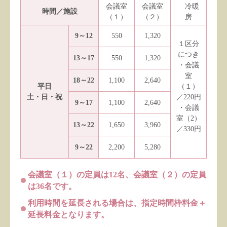
会議室
会議室
冷暖
時間／施設
（１）
（２）
房
9～12
550
1,320
１区分
につき
13～17
550
1,320
・会議
室
18～22
1,100
2,640
平日
（１）
土・日・祝
／220円
9～17
1,100
2,640
・会議
室（2）
13～22
1,650
3,960
／330円
9～22
2,200
5,280
会議室（１）の定員は12名、会議室（２）の定員
は36名です。
利用時間を延長される場合は、指定時間枠料金＋
延長料金となります。