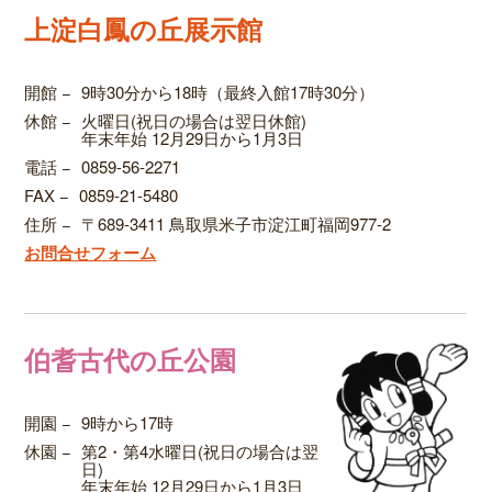
上淀白鳳の丘展示館
開館
−
9時30分から18時（最終入館17時30分）
休館
−
火曜日(祝日の場合は翌日休館)
年末年始 12月29日から1月3日
電話
−
0859-56-2271
FAX
−
0859-21-5480
住所
−
〒689-3411 鳥取県米子市淀江町福岡977-2
お問合せフォーム
伯耆古代の丘公園
開園
−
9時から17時
休園
−
第2・第4水曜日(祝日の場合は翌
日)
年末年始 12月29日から1月3日