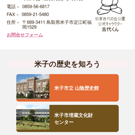
電話
−
0859-56-6817
FAX
−
0859-21-5480
住所
−
〒689-3411 鳥取県米子市淀江町福
岡1529
お問合せフォーム
米子の歴史を知ろう
米子市立 山陰歴史館
米子市埋蔵文化財
センター