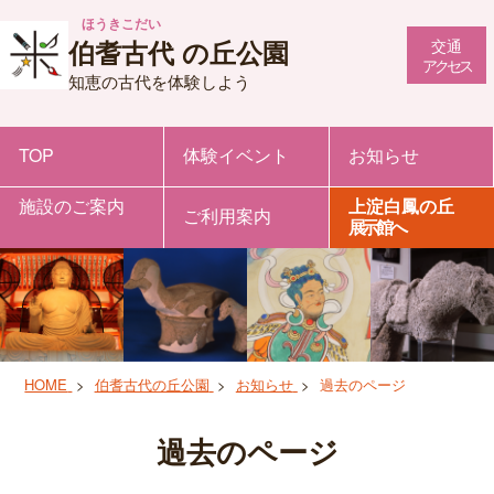
ほうきこだい
伯耆古代
の丘公園
交通
アクセス
知恵の古代を体験しよう
TOP
体験イベント
お知らせ
施設のご案内
上淀白鳳の丘
ご利用案内
展示館へ
HOME
伯耆古代の丘公園
お知らせ
過去のページ
過去のページ