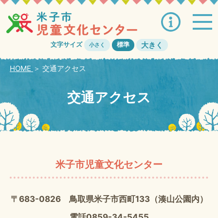
大きく
文字サイズ
標準
小さく
HOME
＞
交通アクセス
交通アクセス
米子市児童文化センター
〒683-0826 鳥取県米子市西町133（湊山公園内）
電話0859-34-5455