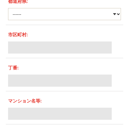
都道府県:
市区町村:
丁番:
マンション名等: