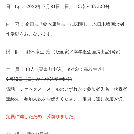
日 時 ： 2022年 7月31日（日） 10時〜16時30分
内 容 ：企画展「鈴木康生展」に関連し、木口木版画の制
作活動をおこないます。
講 師 ： 鈴木康生 氏 （版画家／本年度企画展出品作家）
定 員 ：10人（要事前申込） ※対象：高校生以上
6月12日（日）から申込受付開始
電話・ファックス・メールのいずれかで参加者氏名・代表者
連絡先・参加人数をお伝えください。定員に達し次第〆切。
定員に達したため、〆切りました。